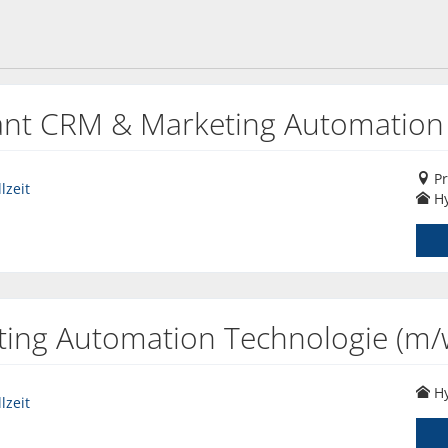
tant CRM & Marketing Automation
Pr
lzeit
Hy
eting Automation Technologie (m/
Hy
lzeit